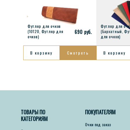
Футляр для очков
Футляр для очк
(10120, Футляр для
(Бархатный, Фу
690 руб.
очков)
для очков)
В корзину
Смотреть
В корзину
Закрыть
690 руб.
350 руб.
шт
Футляр для очков
Футл
(10120, Футляр для
(Барх
ТОВАРЫ ПО
Оформить заказ
ПОКУПАТЕЛЯМ
очков)
для о
КАТЕГОРИЯМ
Очки под заказ
Добавить в корзину
До