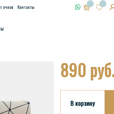
т очков
Контакты
ры
890 руб
В корзину