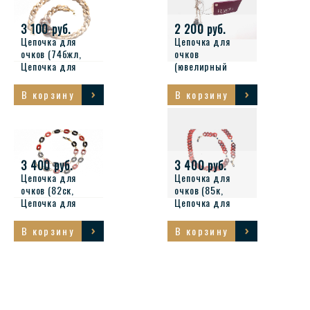
3 100 руб.
2 200 руб.
Цепочка для
Цепочка для
очков (74бжл,
очков
Цепочка для
(ювелирный
очков)
сплав агат
ракушка 15с/ар,
В корзину
В корзину
Цепочка для
очков)
3 400 руб.
3 400 руб.
Цепочка для
Цепочка для
очков (82ск,
очков (85к,
Цепочка для
Цепочка для
очков)
очков)
В корзину
В корзину