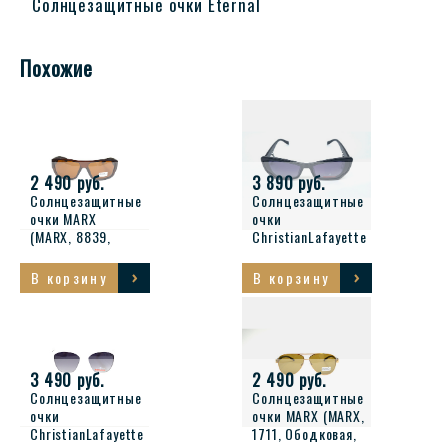
Солнцезащитные очки Eternal
Похожие
2 490 руб.
3 890 руб.
Солнцезащитные
Солнцезащитные
очки MARX
очки
(MARX, 8839,
ChristianLafayette
Ободковая,
(ChristianLafayette,
Пластик,
6217, Ободковая,
В корзину
В корзину
Коричневый,
Пластик, Черный,
КНР, Polarized,
Италия, Polarized,
Прямоугольная,
Кошка, 46-18-135,
58-16-135,
Женщин, З)
Мужчин, Литые )
3 490 руб.
2 490 руб.
Солнцезащитные
Солнцезащитные
очки
очки MARX (MARX,
ChristianLafayette
1711, Ободковая,